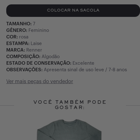
COLOCAR NA SACOLA
TAMANHO:
7
GÊNERO:
Feminino
COR:
rosa
ESTAMPA:
Laise
MARCA:
Renner
COMPOSIÇÃO:
Algodão
ESTADO DE CONSERVAÇÃO:
Excelente
OBSERVAÇÕES:
Apresenta sinal de uso leve / 7-8 anos
Ver mais peças do vendedor
VOCÊ TAMBÉM PODE
GOSTAR:
Slide 1 of 10