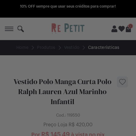
10% OFF sempre que usar seus créditos para comprar!
0
Home
Produtos
Vestido
Características
A Re Petit
Compre
Vestido Polo Manga Curta Polo
Todos produtos
Quero vender
Ralph Lauren Azul Marinho
Infantil
Peça seu box
Nunca usados
Como funciona
Lojas Influencers
Promoções
O que vender
Cod.:
119550
Preço Loja R$
420,00
Blog
Outlet
Pagamentos
R$
145,49
Por
à vista no pix