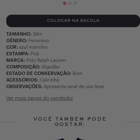
COLOCAR NA SACOLA
TAMANHO:
24m
GÊNERO:
Feminino
COR:
azul marinho
ESTAMPA:
Poá
MARCA:
Polo Ralph Lauren
COMPOSIÇÃO:
Algodão
ESTADO DE CONSERVAÇÃO:
Bom
ACESSÓRIOS:
Calcinha
OBSERVAÇÕES:
Apresenta sinal de uso leve
Ver mais peças do vendedor
VOCÊ TAMBÉM PODE
GOSTAR:
Slide 1 of 10