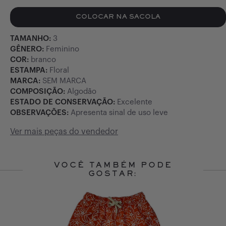
COLOCAR NA SACOLA
TAMANHO:
3
GÊNERO:
Feminino
COR:
branco
ESTAMPA:
Floral
MARCA:
SEM MARCA
COMPOSIÇÃO:
Algodão
ESTADO DE CONSERVAÇÃO:
Excelente
OBSERVAÇÕES:
Apresenta sinal de uso leve
Ver mais peças do vendedor
VOCÊ TAMBÉM PODE
GOSTAR:
Slide 1 of 10