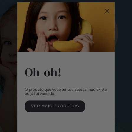
Outlet
Menina | 2 - 14 Anos
Formulário venda
Sale
Menino | 2 - 14 Anos
Bebê Menino | 0 Meses - 2 Anos
Bebê Menina | 0 Meses - 2 Anos
Oh-oh!
Objetos e Brinquedos
O produto que você tentou acessar não existe
ou já foi vendido.
VER MAIS PRODUTOS