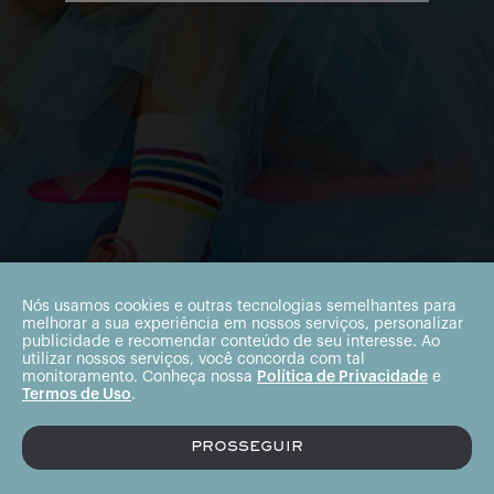
Nós usamos cookies e outras tecnologias semelhantes para
melhorar a sua experiência em nossos serviços, personalizar
publicidade e recomendar conteúdo de seu interesse. Ao
utilizar nossos serviços, você concorda com tal
monitoramento. Conheça nossa
Política de Privacidade
e
Termos de Uso
.
PROSSEGUIR