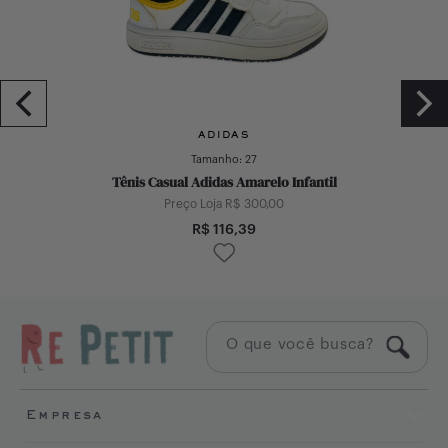
ADIDAS
Tamanho:
27
Tênis Casual Adidas Amarelo Infantil
Preço Loja R$
300,00
R$
116,39
Empresa