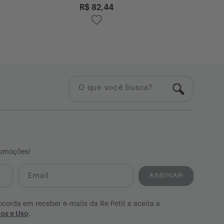
Preço Loja
R$
82,44
R$
5
romoções!
ASSINAR
ncorda em receber e-mails da Re Petit e aceita a
os e Uso
.