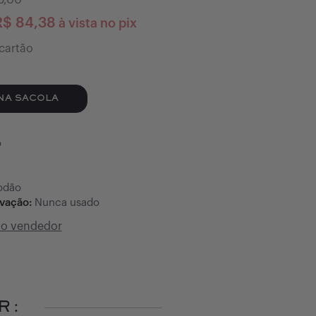
5,00
R$
84,38
à vista no pix
cartão
NA SACOLA
o
odão
rvação:
Nunca usado
do vendedor
R: