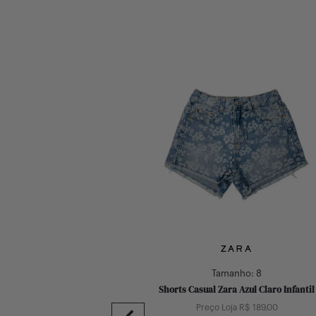
Slide 1 of 10
ZARA
ZARA
Tamanho:
6
Tamanho:
8
ete Malha Zara Off White Infantil
Shorts Casual Zara Azul Claro Infantil
Preço Loja R$
229,00
Preço Loja R$
189,00