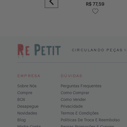
R$
77,59
R$
77,59
CIRCULANDO PEÇAS I
EMPRESA
DÚVIDAS
Sobre Nós
Perguntas Frequentes
Compre
Como Comprar
BOX
Como Vender
Desapegue
Privacidade
Novidades
Termos E Condições
Blog
Políticas De Troca E Reembolso