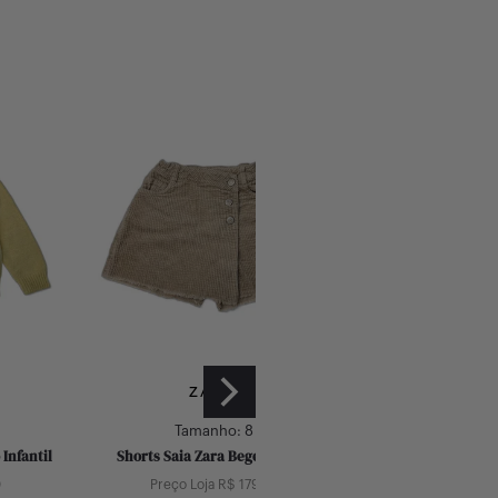
ZARA
ZA
Tamanho:
8
Taman
Infantil
Shorts Saia Zara Bege Infantil
Camiseta Manga L
Infa
0
Preço Loja R$
179,00