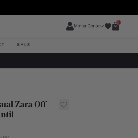
0
Minha Conta
ET
SALE
ual Zara Off
ntil