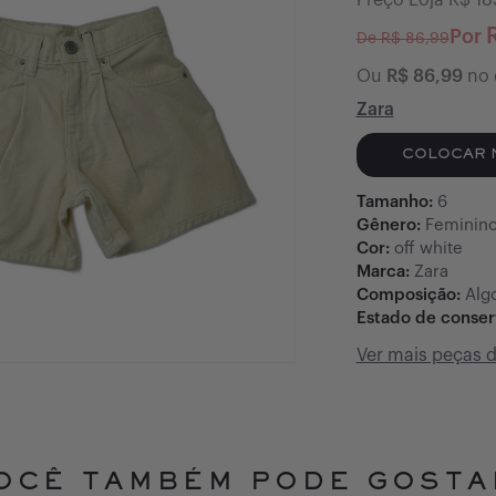
Preço Loja R$
18
Por
De R$
86,99
Ou
R$
86,99
no 
Zara
COLOCAR 
Tamanho:
6
Gênero:
Feminin
Cor:
off white
Marca:
Zara
Composição:
Alg
Estado de conse
Ver mais peças 
OCÊ TAMBÉM PODE GOSTA