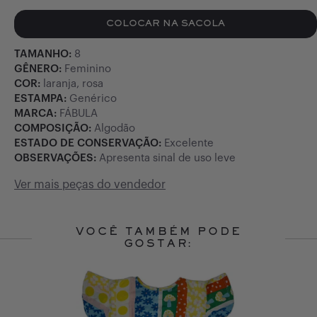
COLOCAR NA SACOLA
TAMANHO:
8
GÊNERO:
Feminino
COR:
laranja, rosa
ESTAMPA:
Genérico
MARCA:
FÁBULA
COMPOSIÇÃO:
Algodão
ESTADO DE CONSERVAÇÃO:
Excelente
OBSERVAÇÕES:
Apresenta sinal de uso leve
Ver mais peças do vendedor
VOCÊ TAMBÉM PODE
GOSTAR:
Slide 1 of 10