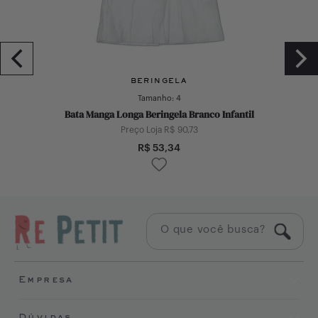
BERINGELA
Tamanho:
4
Bata Manga Longa Beringela Branco Infantil
Preço Loja R$
90,73
R$
53,34
Empresa
Sobre Nós