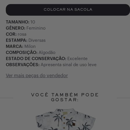
COLOCAR NA SACOLA
TAMANHO:
10
GÊNERO:
Feminino
COR:
rosa
ESTAMPA:
Diversas
MARCA:
Milon
COMPOSIÇÃO:
Algodão
ESTADO DE CONSERVAÇÃO:
Excelente
OBSERVAÇÕES:
Apresenta sinal de uso leve
Ver mais peças do vendedor
VOCÊ TAMBÉM PODE
GOSTAR:
Slide 1 of 10