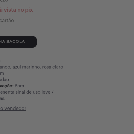
7,23
à vista no pix
cartão
NA SACOLA
o
anco, azul marinho, rosa claro
um
odão
rvação:
Bom
esenta sinal de uso leve /
as.
do vendedor