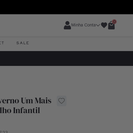
0
Minha Conta
ET
SALE
verno Um Mais
ho Infantil