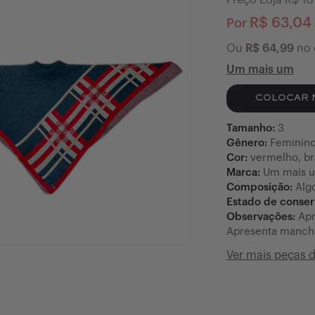
Preço Loja R$
10
R$
63,04
Por
Ou
R$
64,99
no 
Um mais um
COLOCAR 
Tamanho:
3
Gênero:
Feminin
Cor:
vermelho, br
Marca:
Um mais 
Composição:
Alg
Estado de conse
Observações:
Apr
Apresenta manch
Ver mais peças 