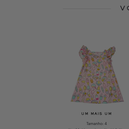
V
Slide 1 of 10
UM MAIS UM
UM MAIS UM
Tamanho:
6
Tamanho:
4