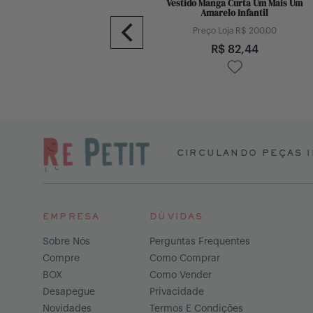
estido Regata Um Mais Um Azul
Vestido Manga Curta Um Mais Um
Infantil
Amarelo Infantil
Preço Loja R$
200,00
Preço Loja R$
200,00
R$
96,02
R$
82,44
CIRCULANDO PEÇAS I
EMPRESA
DÚVIDAS
Sobre Nós
Perguntas Frequentes
Compre
Como Comprar
BOX
Como Vender
Desapegue
Privacidade
Novidades
Termos E Condições