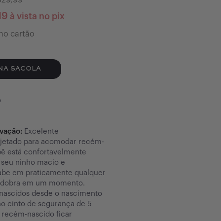
629,99
19
à vista no pix
no cartão
NA SACOLA
o
rvação:
Excelente
jetado para acomodar recém-
bê está confortavelmente
seu ninho macio e
abe em praticamente qualquer
esdobra em um momento.
ascidos desde o nascimento
no cinto de segurança de 5
 recém-nascido ficar