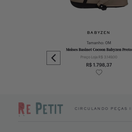
BABYZEN
Tamanho:
0M
Moises Basinet Cocoon Babyzen Preto
Preço Loja R$
3.149,00
R$
1.798,37
CIRCULANDO PEÇAS I