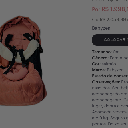
Preço Loja R$
5.
R$
1.998,
Por
Ou
R$
2.059,99
Babyzen
COLOCAR 
Tamanho:
0m
Gênero:
Feminin
Cor:
salmão
Marca:
Babyzen
Estado de conse
Observações:
Pro
nascidos. Seu be
aconchegado em 
aconchegante. C
lugar, dobra e d
Acomoda recém-n
até 9 kg. Seguro 
pontos. Deixe seu