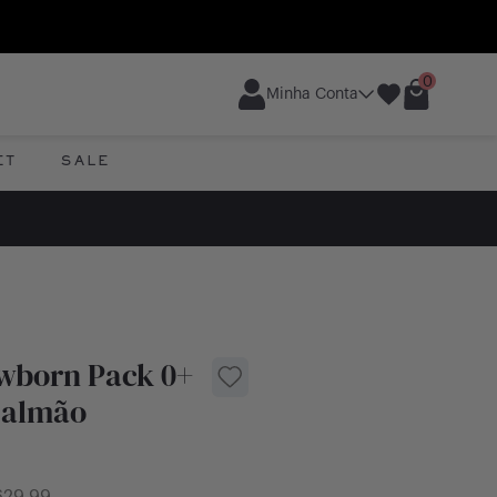
0
Minha Conta
ET
SALE
wborn Pack 0+
Salmão