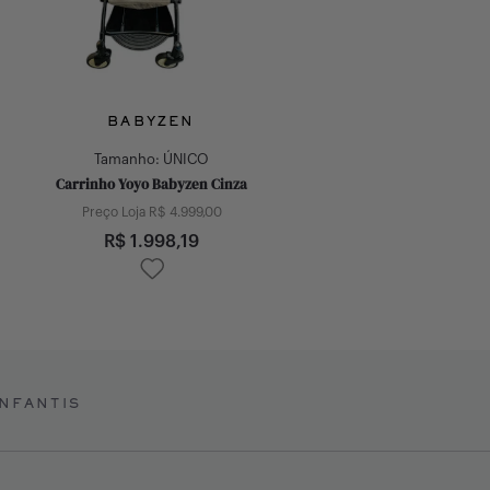
BABYZEN
Tamanho:
ÚNICO
Carrinho Yoyo Babyzen Cinza
Preço Loja R$
4.999,00
R$
1.998,19
NFANTIS