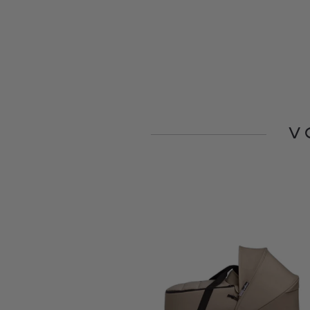
V
Slide 1 of 2