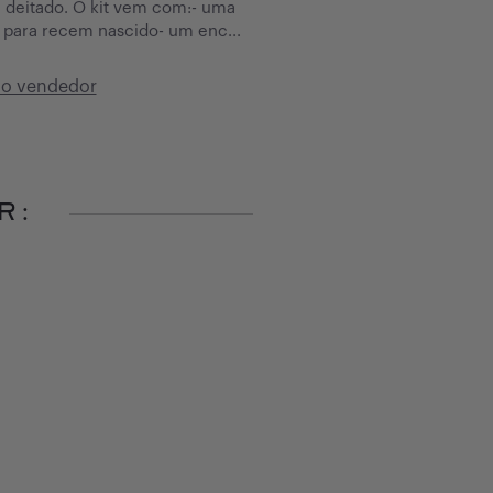
 deitado. O kit vem com:- uma
 para recem nascido- um enc...
do vendedor
R: