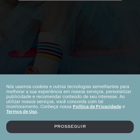
Nós usamos cookies e outras tecnologias semelhantes para
melhorar a sua experiência em nossos serviços, personalizar
publicidade e recomendar conteúdo de seu interesse. Ao
utilizar nossos serviços, você concorda com tal
monitoramento. Conheça nossa
Política de Privacidade
e
Termos de Uso
.
PROSSEGUIR