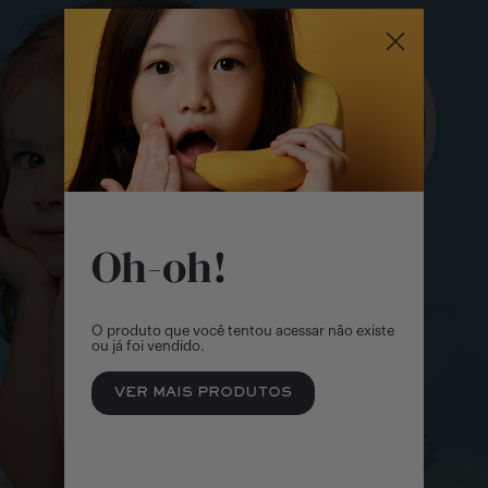
Outlet
Menina | 2 - 14 Anos
Formulário venda
Sale
Menino | 2 - 14 Anos
Bebê Menino | 0 Meses - 2 Anos
Bebê Menina | 0 Meses - 2 Anos
Oh-oh!
Objetos e Brinquedos
O produto que você tentou acessar não existe
ou já foi vendido.
VER MAIS PRODUTOS