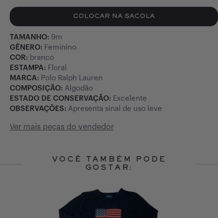
COLOCAR NA SACOLA
TAMANHO:
9m
GÊNERO:
Feminino
COR:
branco
ESTAMPA:
Floral
MARCA:
Polo Ralph Lauren
COMPOSIÇÃO:
Algodão
ESTADO DE CONSERVAÇÃO:
Excelente
OBSERVAÇÕES:
Apresenta sinal de uso leve
Ver mais peças do vendedor
VOCÊ TAMBÉM PODE
GOSTAR:
Slide 1 of 10