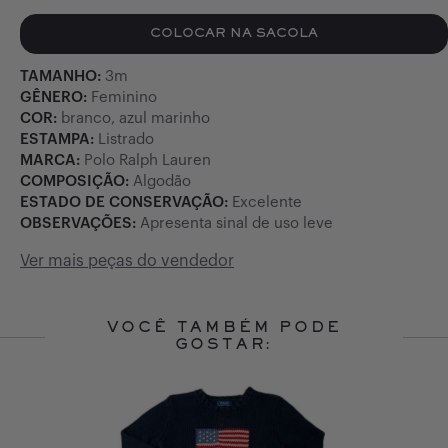
COLOCAR NA SACOLA
TAMANHO:
3m
GÊNERO:
Feminino
COR:
branco, azul marinho
ESTAMPA:
Listrado
MARCA:
Polo Ralph Lauren
COMPOSIÇÃO:
Algodão
ESTADO DE CONSERVAÇÃO:
Excelente
OBSERVAÇÕES:
Apresenta sinal de uso leve
Ver mais peças do vendedor
VOCÊ TAMBÉM PODE
GOSTAR:
Slide 1 of 10