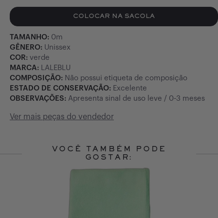
COLOCAR NA SACOLA
TAMANHO:
0m
GÊNERO:
Unissex
COR:
verde
MARCA:
LALEBLU
COMPOSIÇÃO:
Não possui etiqueta de composição
ESTADO DE CONSERVAÇÃO:
Excelente
OBSERVAÇÕES:
Apresenta sinal de uso leve / 0-3 meses
Ver mais peças do vendedor
VOCÊ TAMBÉM PODE
GOSTAR:
Slide 1 of 10