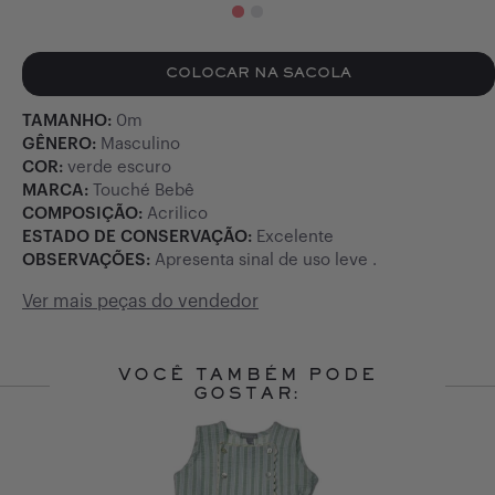
COLOCAR NA SACOLA
TAMANHO:
0m
GÊNERO:
Masculino
COR:
verde escuro
MARCA:
Touché Bebê
COMPOSIÇÃO:
Acrilico
ESTADO DE CONSERVAÇÃO:
Excelente
OBSERVAÇÕES:
Apresenta sinal de uso leve .
Ver mais peças do vendedor
VOCÊ TAMBÉM PODE
GOSTAR:
Slide 1 of 10