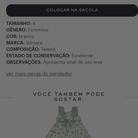
COLOCAR NA SACOLA
TAMANHO:
4
GÊNERO:
Feminino
COR:
branco
MARCA:
Silmara
COMPOSIÇÃO:
Tweed
ESTADO DE CONSERVAÇÃO:
Excelente
OBSERVAÇÕES:
Apresenta sinal de uso leve
Ver mais peças do vendedor
VOCÊ TAMBÉM PODE
GOSTAR:
Slide 1 of 10