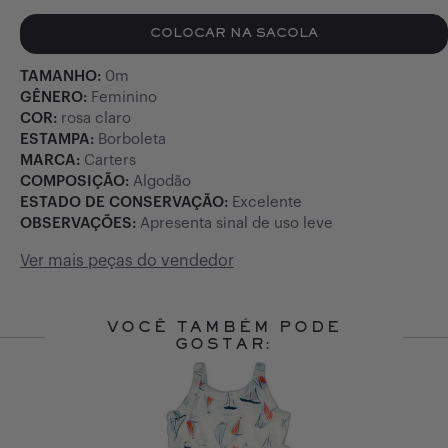
COLOCAR NA SACOLA
TAMANHO:
0m
GÊNERO:
Feminino
COR:
rosa claro
ESTAMPA:
Borboleta
MARCA:
Carters
COMPOSIÇÃO:
Algodão
ESTADO DE CONSERVAÇÃO:
Excelente
OBSERVAÇÕES:
Apresenta sinal de uso leve
Ver mais peças do vendedor
VOCÊ TAMBÉM PODE
GOSTAR:
Slide 1 of 10