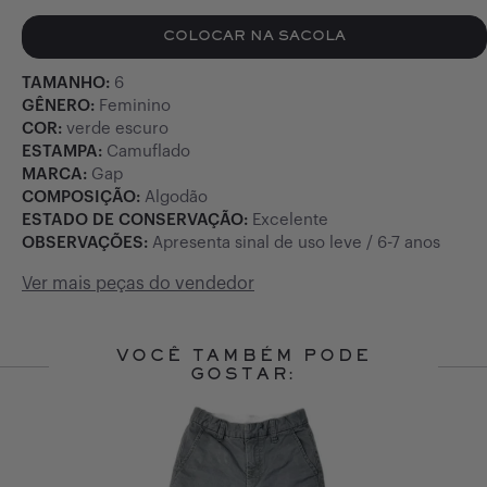
COLOCAR NA SACOLA
TAMANHO:
6
GÊNERO:
Feminino
COR:
verde escuro
ESTAMPA:
Camuflado
MARCA:
Gap
COMPOSIÇÃO:
Algodão
ESTADO DE CONSERVAÇÃO:
Excelente
OBSERVAÇÕES:
Apresenta sinal de uso leve / 6-7 anos
Ver mais peças do vendedor
VOCÊ TAMBÉM PODE
GOSTAR:
Slide 1 of 10