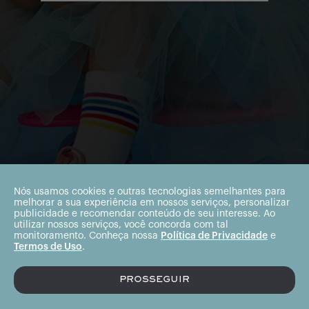
Nós usamos cookies e outras tecnologias semelhantes para
melhorar a sua experiência em nossos serviços, personalizar
publicidade e recomendar conteúdo de seu interesse. Ao
utilizar nossos serviços, você concorda com tal
monitoramento. Conheça nossa
Política de Privacidade
e
Termos de Uso
.
PROSSEGUIR