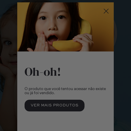
Outlet
Menina | 2 - 14 Anos
Formulário venda
Sale
Menino | 2 - 14 Anos
Bebê Menino | 0 Meses - 2 Anos
Bebê Menina | 0 Meses - 2 Anos
Oh-oh!
Objetos e Brinquedos
O produto que você tentou acessar não existe
ou já foi vendido.
VER MAIS PRODUTOS