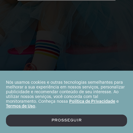
Nós usamos cookies e outras tecnologias semelhantes para
melhorar a sua experiência em nossos serviços, personalizar
publicidade e recomendar conteúdo de seu interesse. Ao
utilizar nossos serviços, você concorda com tal
monitoramento. Conheça nossa
Política de Privacidade
e
Termos de Uso
.
PROSSEGUIR