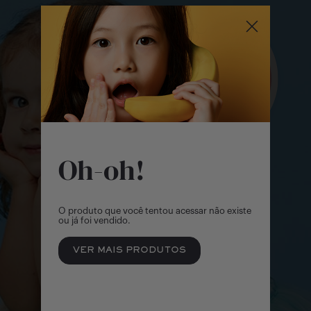
Outlet
Menina | 2 - 14 Anos
Formulário venda
Sale
Menino | 2 - 14 Anos
Bebê Menino | 0 Meses - 2 Anos
Bebê Menina | 0 Meses - 2 Anos
Oh-oh!
Objetos e Brinquedos
O produto que você tentou acessar não existe
ou já foi vendido.
VER MAIS PRODUTOS