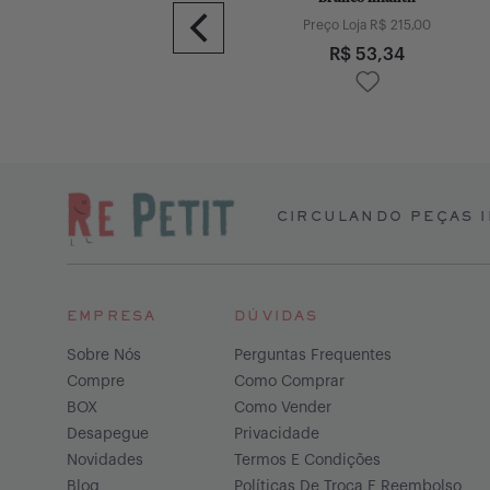
Preço Loja R$
494,00
Preço Loja R$
215,00
R$
207,57
R$
53,34
CIRCULANDO PEÇAS I
EMPRESA
DÚVIDAS
Sobre Nós
Perguntas Frequentes
Compre
Como Comprar
BOX
Como Vender
Desapegue
Privacidade
Novidades
Termos E Condições
Blog
Políticas De Troca E Reembolso