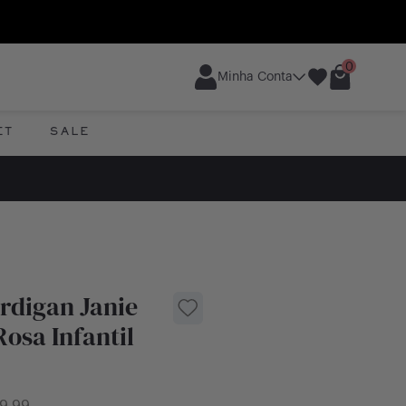
0
Minha Conta
ET
SALE
rdigan Janie
osa Infantil