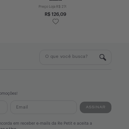
Preço Loja R$
270,00
Preço Loja
R$
126,09
R$
8
romoções!
ASSINAR
ncorda em receber e-mails da Re Petit e aceita a