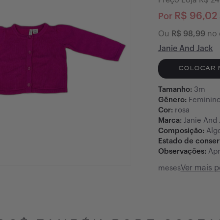
Preço Loja R$
24
R$
96,02
Por
Ou
R$
98,99
no 
Janie And Jack
COLOCAR 
Tamanho:
3m
Gênero:
Feminin
Cor:
rosa
Marca:
Janie And 
Composição:
Alg
Estado de conse
Observações:
Apr
Ver mais 
meses