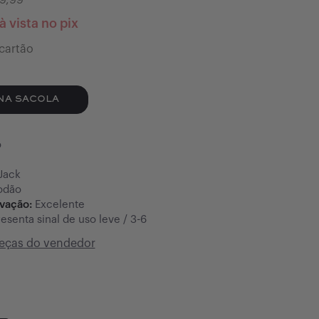
9,99
à vista no pix
cartão
NA SACOLA
o
Jack
odão
rvação:
Excelente
esenta sinal de uso leve / 3-6
peças do vendedor