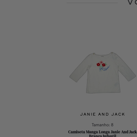
V
Slide 1 of 10
JANIE AND JACK
JANIE AND JACK
Tamanho:
12M
Tamanho:
8
ido Regata Janie And Jack Amarelo
Camiseta Manga Longa Janie And Jack
Infantil
Branco Infantil