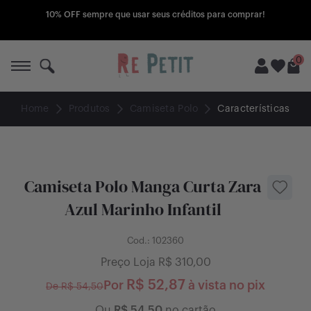
10% OFF sempre que usar seus créditos para comprar!
0
Home
Produtos
Camiseta Polo
Características
A Re Petit
Compre
Camiseta Polo Manga Curta Zara
Todos produtos
Quero vender
Azul Marinho Infantil
Peça seu box
Nunca usados
Como funciona
Cod.:
102360
Preço Loja R$
310,00
Lojas Influencers
Promoções
O que vender
R$
52,87
Por
à vista no pix
De R$
54,50
Blog
Outlet
Pagamentos
Ou
R$
54,50
no cartão