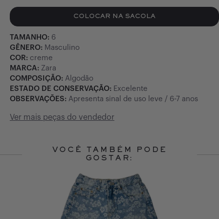
COLOCAR NA SACOLA
TAMANHO:
6
GÊNERO:
Masculino
COR:
creme
MARCA:
Zara
COMPOSIÇÃO:
Algodão
ESTADO DE CONSERVAÇÃO:
Excelente
OBSERVAÇÕES:
Apresenta sinal de uso leve / 6-7 anos
Ver mais peças do vendedor
VOCÊ TAMBÉM PODE
GOSTAR:
Slide 1 of 10