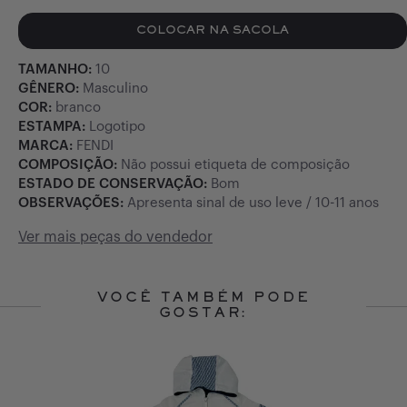
COLOCAR NA SACOLA
TAMANHO:
10
GÊNERO:
Masculino
COR:
branco
ESTAMPA:
Logotipo
MARCA:
FENDI
COMPOSIÇÃO:
Não possui etiqueta de composição
ESTADO DE CONSERVAÇÃO:
Bom
OBSERVAÇÕES:
Apresenta sinal de uso leve / 10-11 anos
Ver mais peças do vendedor
VOCÊ TAMBÉM PODE
GOSTAR:
Slide 1 of 4