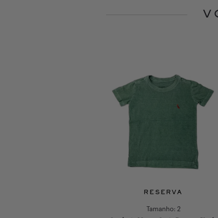
V
Slide 1 of 10
RESERVA
RESERVA
Tamanho:
4
Tamanho:
2