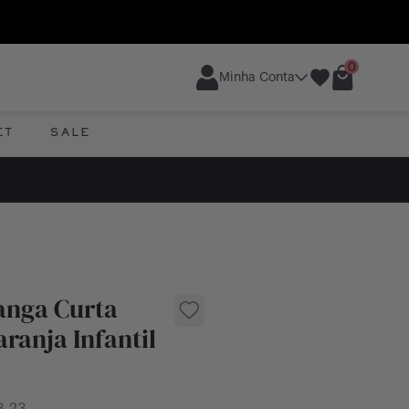
0
Minha Conta
ET
SALE
anga Curta
ranja Infantil