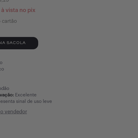
3,23
à vista no pix
 cartão
NA SACOLA
o
co
odão
rvação:
Excelente
esenta sinal de uso leve
do vendedor