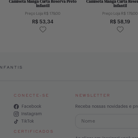
Camiseta Manga Curta Reserva Preto
Camiseta Manga Curta Reser
Infantil
Infantil
Preço Loja R$
179,00
Preço Loja R$
179,00
R$
53,34
R$
58,19
NFANTIS
CONECTE-SE
NEWSLETTER
Facebook
Receba nossas novidades e p
Instagram
TikTok
CERTIFICADOS