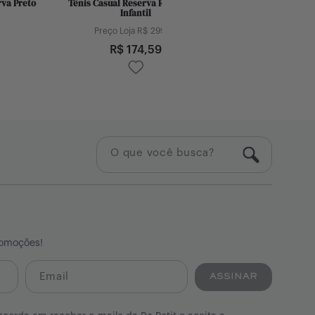
va Preto
Tênis Casual Reserva Rosa Claro
Shorts Moletom Rese
Infantil
Preço Loja
Preço Loja R$
299,00
R$
11
R$
174,59
romoções!
ASSINAR