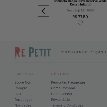
misa Manga Curta Reserva Azul
Camiseta Manga Curta Reserva Verde
Marinho Infantil
Escuro Infantil
Preço Loja R$
129,00
Preço Loja R$
179,00
R$
101,84
R$
77,59
CIRCULANDO PEÇAS I
EMPRESA
DÚVIDAS
Sobre Nós
Perguntas Frequentes
Compre
Como Comprar
BOX
Como Vender
Desapegue
Privacidade
Novidades
Termos E Condições