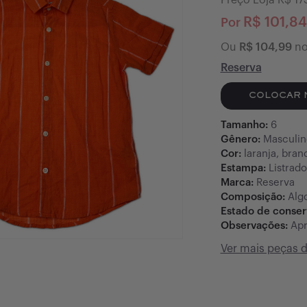
Preço Loja R$
17
R$
101,84
Por
Ou
R$
104,99
no
Reserva
COLOCAR 
Tamanho:
6
Gênero:
Masculin
Cor:
laranja, bran
Estampa:
Listrado
Marca:
Reserva
Composição:
Alg
Estado de conse
Observações:
Apr
Ver mais peças 