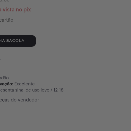
8,88
 vista no pix
cartão
NA SACOLA
o
odão
rvação:
Excelente
esenta sinal de uso leve / 12-18
peças do vendedor