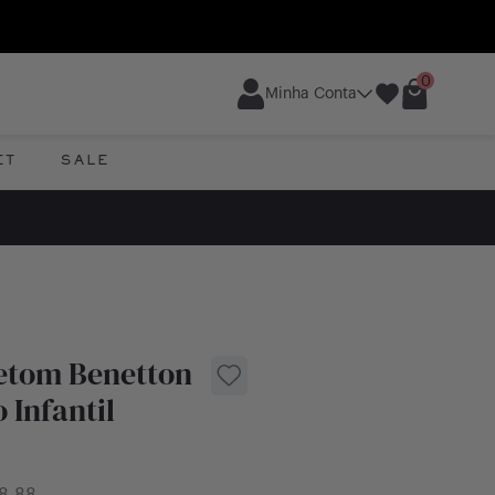
0
Minha Conta
ET
SALE
etom Benetton
 Infantil