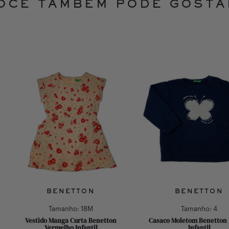
OCÊ TAMBÉM PODE GOSTA
BENETTON
BENETTON
Tamanho:
18M
Tamanho:
4
Vestido Manga Curta Benetton
Casaco Moletom Benetton
Vermelho Infantil
Infantil