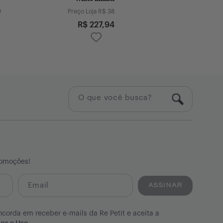
Preço Loj
0
Preço Loja R$
387,73
R$
6
R$
227,94
romoções!
ASSINAR
ncorda em receber e-mails da Re Petit e aceita a