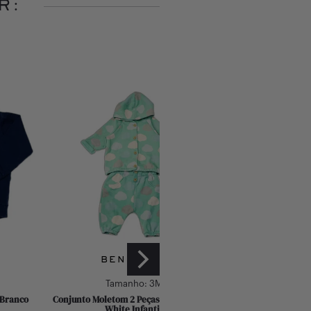
R:
BENETTON
BENE
Tamanho:
3M
Taman
 Branco
Conjunto Moletom 2 Peças Benetton Off
Jardineira Saia Ben
White Infantil