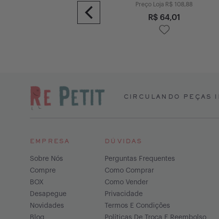
Preço Loja R$
197,99
Preço Loja R$
108,88
R$
174,59
R$
64,01
CIRCULANDO PEÇAS I
EMPRESA
DÚVIDAS
Sobre Nós
Perguntas Frequentes
Compre
Como Comprar
BOX
Como Vender
Desapegue
Privacidade
Novidades
Termos E Condições
Blog
Políticas De Troca E Reembolso