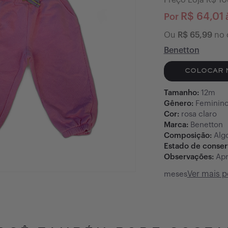
Preço Loja R$
10
R$
64,01
Por
à
Ou
R$
65,99
no 
Benetton
COLOCAR 
Tamanho:
12m
Gênero:
Feminin
Cor:
rosa claro
Marca:
Benetton
Composição:
Alg
Estado de conse
Observações:
Apr
Ver mais 
meses