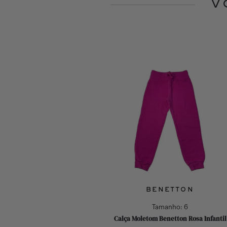
V
Slide 1 of 10
BENETTON
BENETTON
Tamanho:
4
Tamanho:
6
co Inverno Benetton Bege Infantil
Calça Moletom Benetton Rosa Infantil