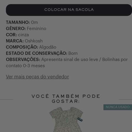
COLOCAR NA SACOLA
TAMANHO:
0m
GÊNERO:
Feminino
COR:
cinza
MARCA:
Oshkosh
COMPOSIÇÃO:
Algodão
ESTADO DE CONSERVAÇÃO:
Bom
OBSERVAÇÕES:
Apresenta sinal de uso leve / Bolinhas por
contato 0-3 meses
Ver mais peças do vendedor
VOCÊ TAMBÉM PODE
GOSTAR:
Slide 1 of 10
NUNCA USADO