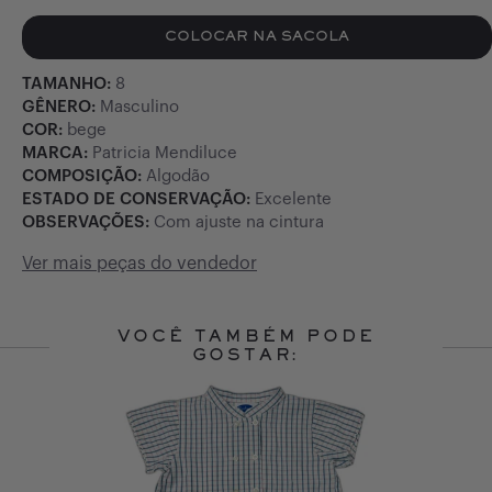
COLOCAR NA SACOLA
TAMANHO:
8
GÊNERO:
Masculino
COR:
bege
MARCA:
Patricia Mendiluce
COMPOSIÇÃO:
Algodão
ESTADO DE CONSERVAÇÃO:
Excelente
OBSERVAÇÕES:
Com ajuste na cintura
Ver mais peças do vendedor
VOCÊ TAMBÉM PODE
GOSTAR:
Slide 1 of 10