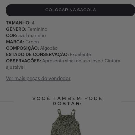
COLOCAR NA SACOLA
TAMANHO:
4
GÊNERO:
Feminino
COR:
azul marinho
MARCA:
Green
COMPOSIÇÃO:
Algodão
ESTADO DE CONSERVAÇÃO:
Excelente
OBSERVAÇÕES:
Apresenta sinal de uso leve / Cintura
ajustável
Ver mais peças do vendedor
VOCÊ TAMBÉM PODE
GOSTAR:
Slide 1 of 10