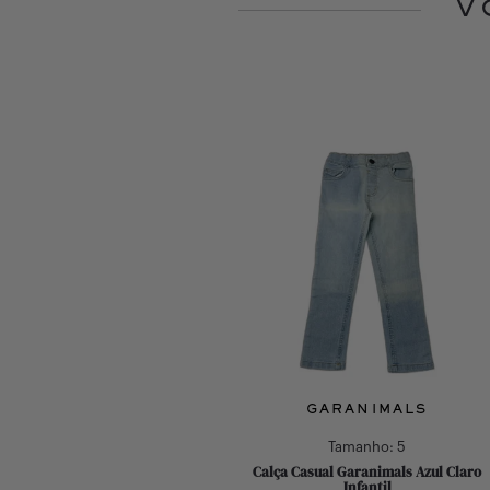
V
Slide 1 of 1
GARANIMALS
Tamanho:
5
Calça Casual Garanimals Azul Claro
Infantil