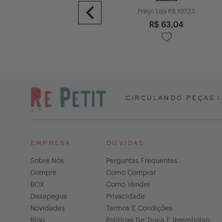
Preço Loja R$
107,23
R$
63,04
CIRCULANDO PEÇAS I
EMPRESA
DÚVIDAS
Sobre Nós
Perguntas Frequentes
Compre
Como Comprar
BOX
Como Vender
Desapegue
Privacidade
Novidades
Termos E Condições
Blog
Políticas De Troca E Reembolso