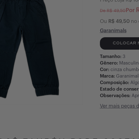
Preço Loja R$
10
Por
De R$
49,50
Ou
R$
49,50
no 
Garanimals
COLOCAR 
Tamanho:
3
Gênero:
Masculin
Cor:
cinza chumb
Marca:
Garanimal
Composição:
Alg
Estado de conse
Observações:
Apr
Ver mais peças 