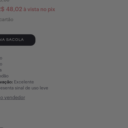
8,88
R$
48,02
à vista no pix
cartão
NA SACOLA
o
o
s
odão
rvação:
Excelente
esenta sinal de uso leve
do vendedor