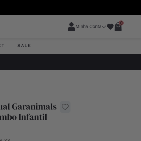
0
Minha Conta
ET
SALE
ual Garanimals
mbo Infantil