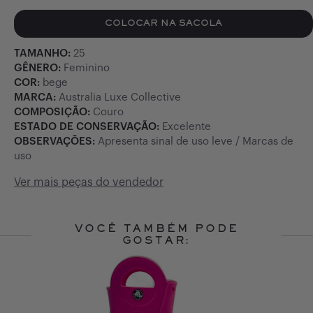
COLOCAR NA SACOLA
TAMANHO:
25
GÊNERO:
Feminino
COR:
bege
MARCA:
Australia Luxe Collective
COMPOSIÇÃO:
Couro
ESTADO DE CONSERVAÇÃO:
Excelente
OBSERVAÇÕES:
Apresenta sinal de uso leve / Marcas de
uso
Ver mais peças do vendedor
VOCÊ TAMBÉM PODE
GOSTAR:
Slide 1 of 10