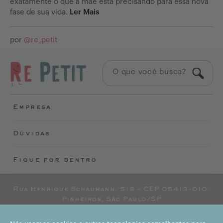
exatamente o que a mãe está precisando para essa nova
fase de sua vida.
Ler Mais
por
@
re_petit
Empresa
Sobre Nós
Dúvidas
Compre
BOX
Perguntas Frequentes
Fique por dentro
Desapegue
Como Comprar
Novidades
Como Vender
CONECTE-SE
Blog
Privacidade
Rua Henrique Schaumann, 518 - CEP 05413-010,
Minha Conta
Termos E Condições
Pinheiros, São Paulo/SP
RE PETIT SERVICOS DE INTERMEDIACAO DE
Políticas De Troca E Reembolso
NEGOCIOS LTDA • CNJP 35.445.372/0001-06